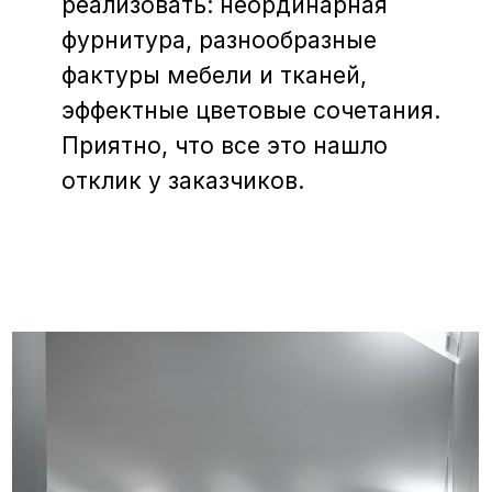
ввести в интерьер медь. Еще
использовали стеновые панели
МДФ, крупноформатный
керамогранит Arch-Skin,
декоративные покрытия стен.
На стенах не обои,
а декоративная штукатурка.
Ее можно мыть, она
вандалопрочная.
+