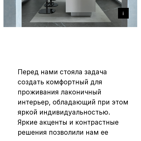
+
+
i
В оформлении интерьера
мы использовали натуральные
материалы — дерево, металл,
гипс. На полу — американский
орех. К нему мы подбирали
материалы и краски в мебели
и стенах. Интересно было также