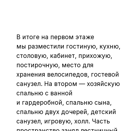
+
+
i