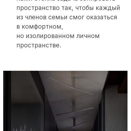
+
+
+
i