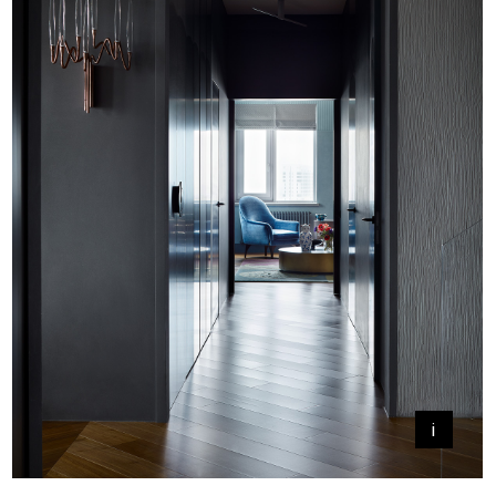
В итоге на первом этаже
мы разместили гостиную, кухню,
столовую, кабинет, прихожую,
постирочную, место для
хранения велосипедов, гостевой
санузел. На втором — хозяйскую
спальню с ванной
и гардеробной, спальню сына,
спальню двух дочерей, детский
санузел, игровую, холл. Часть
пространство занял лестничный
пролет.