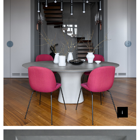
Яркие акценты и контрастные
решения позволили нам ее
реализовать: неординарная
фурнитура, разнообразные
фактуры мебели и тканей,
эффектные цветовые сочетания.
Приятно, что все это нашло
отклик у заказчиков.