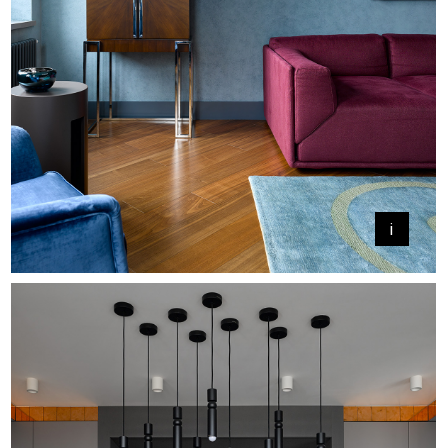
+
+
i
+
Перед нами стояла задача
создать комфортный для
проживания лаконичный
интерьер, обладающий при этом
яркой индивидуальностью.