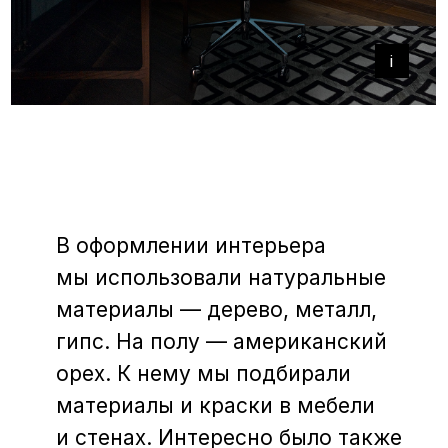
+
i
+