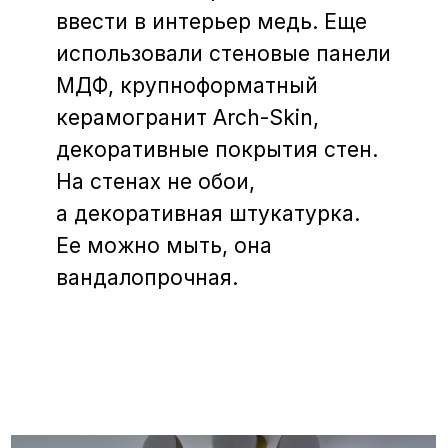
i
©
2026
INTRO by Chak.
Все права защищены