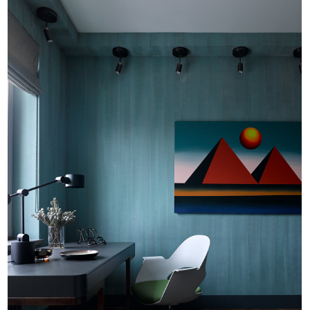
+
+
i
+