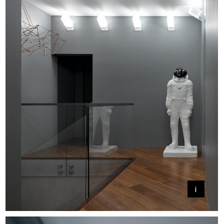
+
+
i
+
+