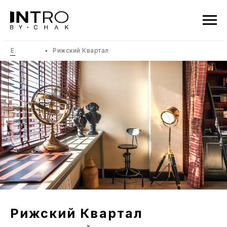
ПРОЕКТЫ
Рижский Квартал
Рижский Квартал
двухуровневый таунхаус
Заказчики вдохновились
на создание этого интерьера