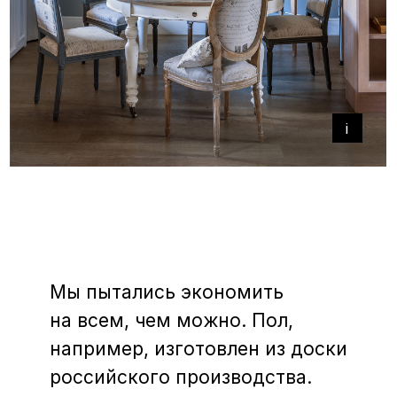
+
+
i