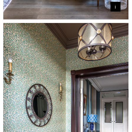
стало самой сложной задачей —
они изготовлены
из гипсокартона, окрашенного
в несколько слоев. Несмотря
на сложности, заказчики всегда
были готовы к небольшим
шуткам, провокациям. Они
оценили и мух на ковре
в кабинете, и портрет Сезарии
Эворы над консолью в холле,
и разные стулья вокруг
обеденного стола.