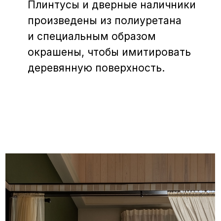
За время работы над проектом
в семье заказчиков родилось
двое детей. Спальню для
старшего ребенка успели
включить в проектные работы,
а для младшего — в качестве
промежуточного решения —
поставили колыбельную
в спальню родителей.
Не исключено, что, как в сериале,
грядет новый сезон,
посвященный переустройству
дома.