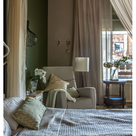
+
i
+
©
2026
INTRO by Chak.
Все права защищены