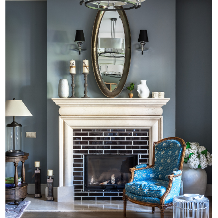
+
+
+
i
Производство «деревянных»
панелей в холле и на лестнице