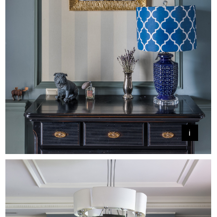
+
+
i