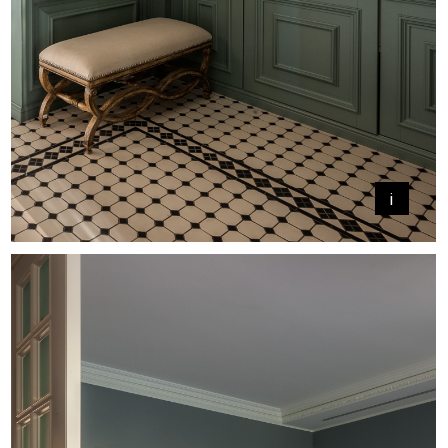
Мы пытались экономить
на всем, чем можно. Пол,
например, изготовлен из доски
российского производства.
Плинтусы и дверные наличники
произведены из полиуретана
и специальным образом
окрашены, чтобы имитировать
деревянную поверхность.