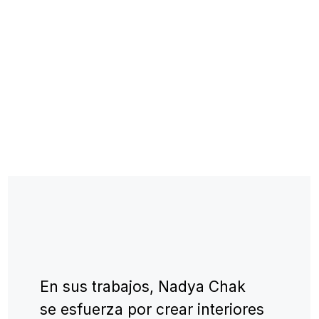
Premios
nuestros premios y galardones
En 2014, Nadezhda Chak fue
galardonada con el premio
internacional International
Property Awards (Reino Unido).