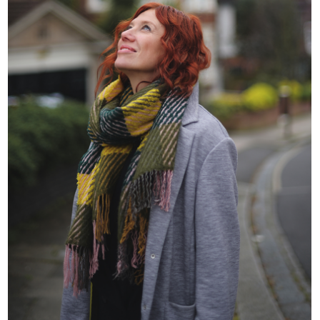
La carrera de Nadya Chak
comenzó con trabajos sencillos
pero interesantes en 1998 y,
desde entonces,
ha experimentado una evolución
dinámica en el proceso
de realización de diversos
proyectos. En 2005, Nadya fundó
el estudio INTRO, que opera con
éxito en el campo
de la arquitectura y el diseño.
El estilo profesional particular
de la diseñadora Nadya Chak
se formó gracias a la colaboración
con arquitectos españoles
y diseñadores italianos.