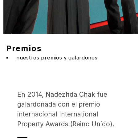
elaboramos y supervisamos
el calendario de entregas,
vinculándolo a los plazos
de construcción. La ejecución
del proyecto estará siempre bajo
nuestro control, ya sea
la empresa constructora del
cliente o nuestra organización
contratista, nuestro estudio lleva
a cabo una supervisión
minuciosa.
La calidad de nuestros gráficos
es comparable al nivel utilizado
en la producción de películas.
Todo esto, si el cliente lo desea,
reduce al mínimo el número
de organizaciones
y representantes con los que