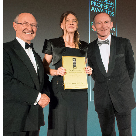
A su servicio
lista de nuestras posibilidades
Si se pone en contacto con
nosotros, obtendrá un enfoque
integral para la creación
de interiores. Nuestro estudio
se dedica al suministro directo
desde Europa. Contamos con
una amplia lista de fabricantes
en diferentes ámbitos que son
nuestros socios de confianza
desde hace mucho tiempo,
lo que nos permite ofrecerle
propuestas mutuamente
beneficiosas. También