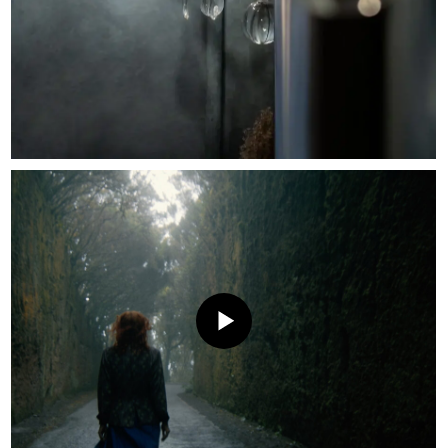
En sus trabajos, Nadya Chak
se esfuerza por crear interiores
que formen un todo armonioso
con sus propietarios. El interior,
al igual que las personas,
es individual. Y la individualidad
del interior debe corresponder
a la individualidad
de su propietario. En el mundo
moderno, el diseño
se ha convertido en un concepto
muy amplio. Un diseño
de interiores exitoso incluye
ergonomía (espacio bien
pensado) y estética.
"La integración acertada y sutil
de estos dos conceptos
en el interior, en mi opinión,