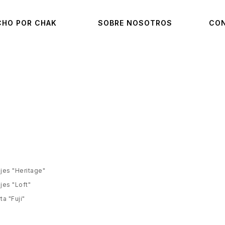
CHO POR CHAK
SOBRE NOSOTROS
CO
jes "Heritage"
jes "Loft"
ta "Fuji"