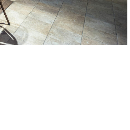
r, así que preparamos
e hicimos bocetos para
de diseño. De hecho,
bras de reforma,
ramos y lo equipamos con
o fue un bar que, en opinión
 cadena, es el más
 todos.