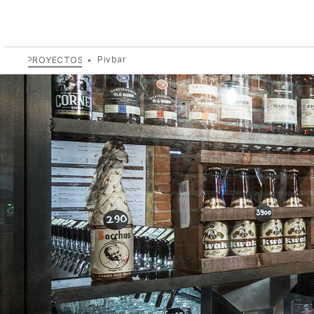
Pivbar
PROYECTOS
Pivbar
diseño de un bar de cerveza en Moscú