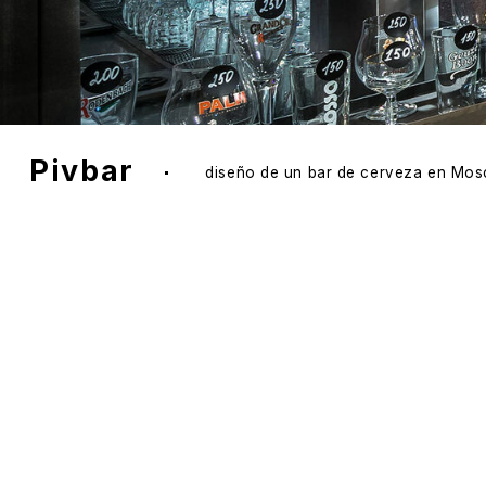
Dado
resi
fue 
muy 
proy
en u
lo d
un b
más 