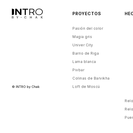
Villa Chanak
Altea
PROYECTOS
HE
Patrimonio
Pasión del color
Magia gris
Univer City
Barrio de Riga
Lama blanca
Pivbar
Colinas de Barvikha
Loft de Moscú
© INTRO by Chak
Relo
Relo
Puer