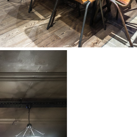
No tuvimos tiempo para diseña
planos, reunimos moodboards 
llevar a cabo nuestras ideas 
en un mes hicimos todas las o
amueblamos el local, lo deco
todo lo necesario. El resultad
de muchos aficionados a esta
acogedor y mejor diseñado de