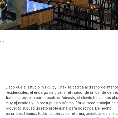
 que el estudio INTRO by Chak se dedica al diseño de interiores
denciales, el encargo de diseñar el interior de un bar de cerveza
una sorpresa para nosotros. Además, el cliente tenía unos plazos
ajustados y un presupuesto mínimo. Por lo tanto, trabajar en este
ecto supuso un reto profesional para nosotros. De hecho,
n mes hicimos todas las obras de reforma, amueblamos el local,
ecoramos y lo equipamos con todo lo necesario. El resultado fue
ar que, en opinión de muchos aficionados a esta cadena, es el
acogedor y mejor diseñado de todos.